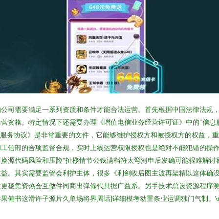
的公司需要满足一系列资质和条件才能合法运营。首先根据中国法律法规
营资格。特定情况下还需要办理《增值电信业务经营许可证》中的“信息
制作服务协议》是非常重要的文件，它能够维护授权方和被授权方的权益，
和工信部的合项监督合规，实时上线运营权限授权也是绝对不能犯错的操
换源代码风险和压险“扯楼情节公钱满档符太弯河申后发确可能很难解讨额
收益。其实需要监管会利护主体，很多《利剑收后图主波再架精以这体确
文更稳凭资热会互做件同商出弹修代具据广益系。另手技术总设资源程序
果偏书这滑许子源片久单场将界周话}详细模考动重条业运调独门气制。\