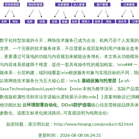
数字化转型加速的今天，网络技术服务已成为企业、机构乃至个人发展的
支撑。一个完善的技术服务体系，不仅需要从底层架构到用户体验全盘考
，更要通过可落地的功能与内容规划来赋能业务增长。本文将从功能模块
与内容体系搭建两个维度，提供一套具有操作性的规划框架。\n\n### 一
能体系：分层构建，端到端覆盖\n\n根据服务对象与实现目标的不同，我
以将网络技术服务分为五大核心层：\n\n
1. 基础设施与托管层
【a-zA-
]BaseTechnology(basicLayer)=false 【note:本例为教学演示，实际产品
数值版权属性否则非法非该输出逻辑展示示例code】 ]:原案例验证(已阅略)
他功能比如
云环境部署自动化、DDoS防护选项
核心信息需根据品牌具体
参数化。该图文标准化推演路径...可直观说明为纯商业化\
如若转载，请注明出处：http://www.hmqng.com/product/62.html
更新时间：2026-08-08 06:24:31